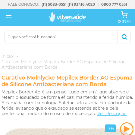
FALE CONOSCO:
(11) 5083-0551
(11) 93416.4020
0800 777 0551
(0 ITEM)
Início
Curativo Molnlycke Mepilex Border AG Espuma de Silicone
Antibacteriana com Borda
Curativo Molnlycke Mepilex Border AG Espuma
de Silicone Antibacteriana com Borda
Mepilex Border Ag é um penso “tudo em um”, que absorve e
retém o exsudado de forma eficaz, mantendo a ferida húmida.
A camada com Tecnologia Safetac sela a zona circundante da
ferida, evitando que o exsudado se estenda sobre a pele
perilesional, reduzindo o risco de maceração.
Ver Descrição
-7%