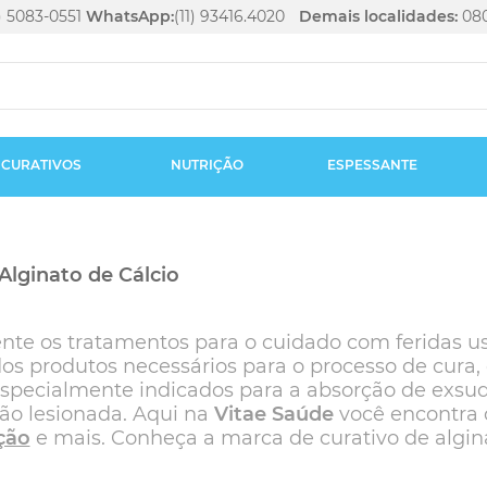
1) 5083-0551
WhatsApp:
(11) 93416.4020
Demais localidades:
080
CURATIVOS
NUTRIÇÃO
ESPESSANTE
Alginato de Cálcio
te os tratamentos para o cuidado com feridas us
 produtos necessários para o processo de cura, e
especialmente indicados para a absorção de exsud
ião lesionada. Aqui na
Vitae Saúde
você encontra 
ção
e mais. Conheça a marca de curativo de algina