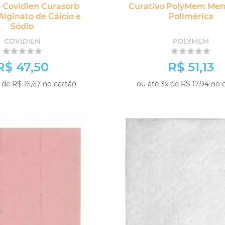
o Covidien Curasorb
Curativo PolyMem Me
Alginato de Cálcio e
Polimérica
Sódio
COVIDIEN
POLYMEM
R$ 47,50
R$ 51,13
 de R$ 16,67 no cartão
ou até 3x de R$ 17,94 no 