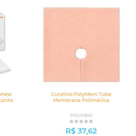
ephew
Curativo PolyMem Tube
icante
Membrana Polimérica
POLYMEM
R$ 37,62