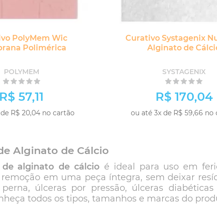
ivo PolyMem Wic
Curativo Systagenix N
rana Polimérica
Alginato de Cálci
POLYMEM
SYSTAGENIX
R$ 57,11
R$ 170,04
 de R$ 20,04 no cartão
ou até 3x de R$ 59,66 no 
de Alginato de Cálcio
 de alginato de cálcio
é ideal para uso em ferid
 remoção em uma peça íntegra, sem deixar resíduo
 perna, úlceras por pressão, úlceras diabéti
onheça todos os tipos, tamanhos e marcas do pro