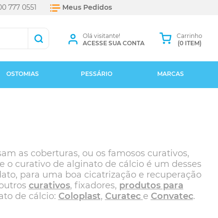
0 777 0551
Meus Pedidos
Olá visitante!
Carrinho
ACESSE SUA CONTA
(0 ITEM)
OSTOMIAS
PESSÁRIO
MARCAS
am as coberturas, ou os famosos curativos,
 o curativo de alginato de cálcio é um desses
ato, para uma boa cicatrização e recuperação
outros
curativos
, fixadores,
produtos para
to de cálcio:
Coloplast
,
Curatec
e
Convatec
.