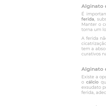
Alginato 
É importa
ferida
, sub
Manter o c
torna um lo
A ferida n
cicatrizaçã
tem a abso
curativos 
Alginato 
Existe a o
o
cálcio
qu
exsudato p
ferida, ade