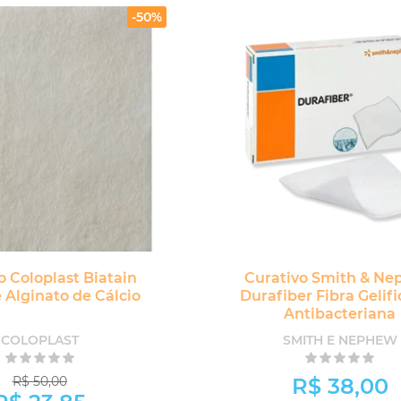
-50%
o Coloplast Biatain
Curativo Smith & N
 Alginato de Cálcio
Durafiber Fibra Gelif
Antibacteriana
COLOPLAST
SMITH E NEPHEW
R$ 50,00
R$ 38,00