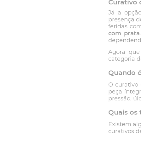
Curativo
Já a opç
presença d
feridas co
com prata
dependendo
Agora que
categoria 
Quando é 
O curativo
peça íntegr
pressão, úl
Quais os 
Existem alg
curativos d