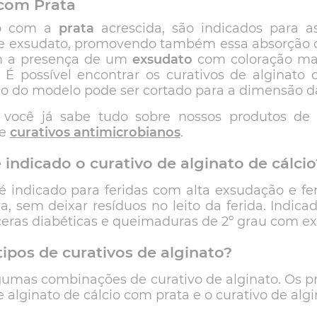
 com Prata
ão com a
prata
acrescida, são indicados para 
e exsudato, promovendo também essa absorção do 
m a presença de um
exsudato
com coloração mais
. É possível encontrar os curativos de alginato
 do modelo pode ser cortado para a dimensão da
 você já sabe tudo sobre nossos produtos de
de
curativos antimicrobianos
.
indicado o curativo de alginato de cálcio
 é indicado para feridas com alta exsudação e f
a, sem deixar resíduos no leito da ferida. Indica
ceras diabéticas e queimaduras de 2º grau com e
tipos de curativos de alginato?
umas combinações de curativo de alginato. Os prin
e alginato de cálcio com prata e o curativo de algi