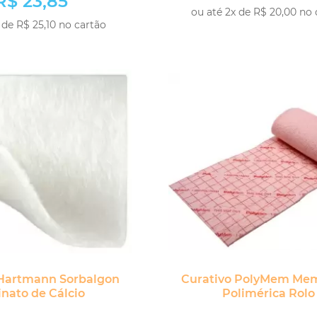
R$ 23,85
ou até 2x de R$ 20,00 no 
 de R$ 25,10 no cartão
COM
COMPRAR
 Hartmann Sorbalgon
Curativo PolyMem Me
inato de Cálcio
Polimérica Rolo