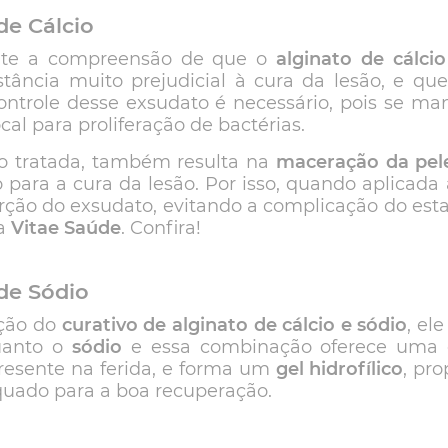
de Cálcio
nte a compreensão de que o
alginato de cálcio
stância muito prejudicial à cura da lesão, e qu
ontrole desse exsudato é necessário, pois se man
cal para proliferação de bactérias.
ão tratada, também resulta na
maceração da pel
o para a cura da lesão. Por isso, quando aplicada 
rção do exsudato, evitando a complicação do esta
na
Vitae Saúde
. Confira!
de Sódio
pção do
curativo de alginato de cálcio e sódio
, el
anto o
sódio
e essa combinação oferece uma c
resente na ferida, e forma um
gel hidrofílico
, pr
quado para a boa recuperação.