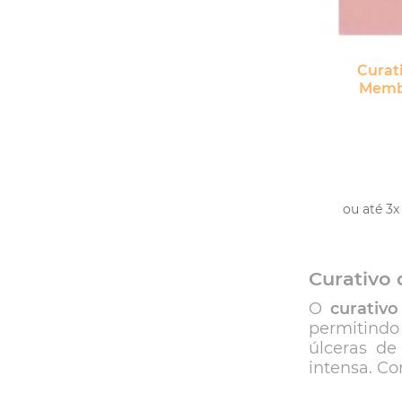
Curat
Memb
ou até 3x
Curativo 
O
curativo
permitindo
úlceras de
intensa. C