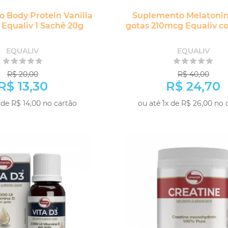
 Body Protein Vanilla
Suplemento Melatonin
 Equaliv 1 Sachê 20g
gotas 210mcg Equaliv 
EQUALIV
EQUALIV
R$ 20,00
R$ 40,00
R$ 13,30
R$ 24,70
 de R$ 14,00 no cartão
ou até 1x de R$ 26,00 no 
-
+
COMPRAR
COM