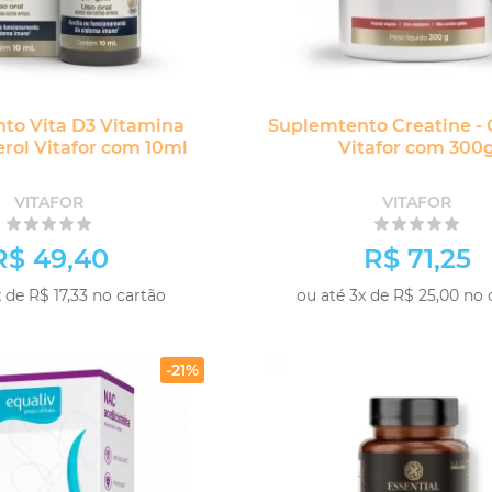
to Vita D3 Vitamina
Suplemtento Creatine - 
erol Vitafor com 10ml
Vitafor com 300
VITAFOR
VITAFOR
R$ 49,40
R$ 71,25
 de R$ 17,33 no cartão
ou até 3x de R$ 25,00 no 
-
+
COMPRAR
COM
-21%