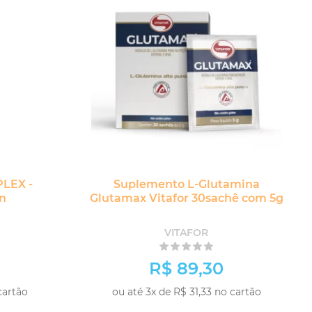
LEX -
Suplemento L-Glutamina
on
Glutamax Vitafor 30sachê com 5g
VITAFOR
R$ 89,30
cartão
ou até 3x de R$ 31,33 no cartão
-
+
PRAR
COMPRAR