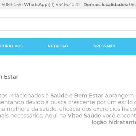
1) 5083-0551
WhatsApp:
(11) 93416.4020
Demais localidades:
080
CURATIVOS
NUTRIÇÃO
ESPESSANTE
 Estar
tos relacionados à
Saúde e Bem Estar
abrangem di
ntando devido à busca crescente por um estilo d
na melhora da saúde, eficácia dos exercícios físic
ais necessários. Aqui na
Vitae Saúde
você encon
loção hidratant