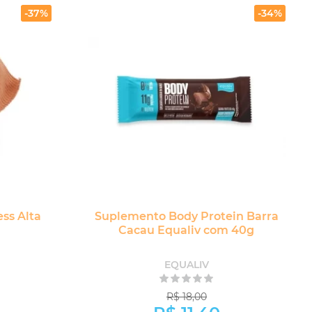
-37%
-34%
ss Alta
Suplemento Body Protein Barra
Cacau Equaliv com 40g
EQUALIV
R$ 18,00