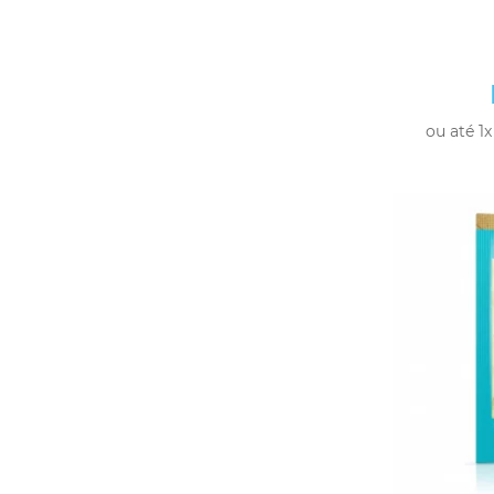
ou até 1x
-
+