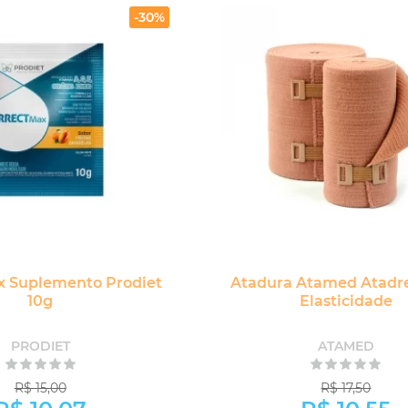
-30%
x Suplemento Prodiet
Atadura Atamed Atadre
10g
Elasticidade
PRODIET
ATAMED
R$ 15,00
R$ 17,50