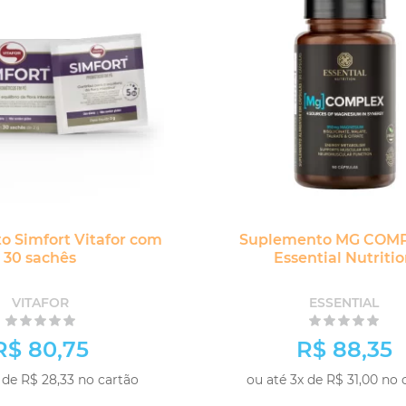
 Simfort Vitafor com
Suplemento MG COMP
30 sachês
Essential Nutriti
VITAFOR
ESSENTIAL
R$ 80,75
R$ 88,35
 de R$ 28,33 no cartão
ou até 3x de R$ 31,00 no 
-
+
COMPRAR
COM