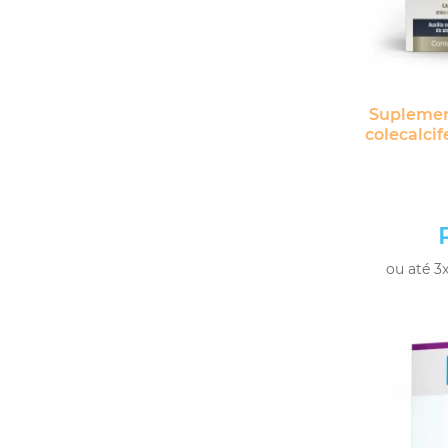
Suplemen
colecalcif
ou até 3x
-
+