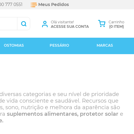
0 777 0551
Meus Pedidos
Olá visitante!
Carrinho
ACESSE SUA CONTA
(0 ITEM)
OSTOMIAS
PESSÁRIO
MARCAS
versas categorias e seu nível de prioridade
e vida consciente e saudável. Recursos que
os, sono, nutrição e melhora da aparência são
tra
suplementos alimentares, protetor solar
e
e.
+ Marcas