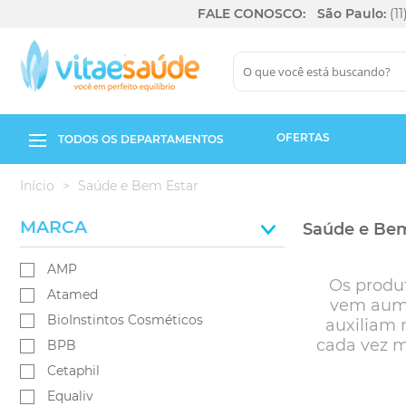
FALE CONOSCO:
São Paulo:
(1
OFERTAS
TODOS OS DEPARTAMENTOS
Início
Saúde e Bem Estar
MARCA
Saúde e Bem
AMP
Os produ
Atamed
vem aume
BioInstintos Cosméticos
auxiliam 
cada vez m
BPB
Cetaphil
Equaliv