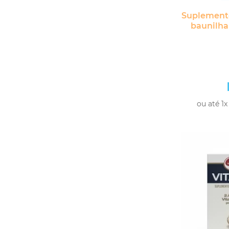
Suplemento
baunilha
ou até 1x
-
+