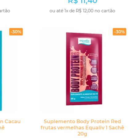
R$ 11,40
cartão
ou até 1x de R$ 12,00 no cartão
-
+
PRAR
COMPRAR
-30%
-30%
in Cacau
Suplemento Body Protein Red
hê
frutas vermelhas Equaliv 1 Sachê
20g