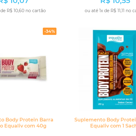
R$ 10,07
R$ 10,55
 de R$ 10,60 no cartão
ou até 1x de R$ 11,11 no 
COMPRAR
COM
-34%
o Body Protein Barra
Suplemento Body Prote
o Equaliv com 40g
Equaliv com 1 Sac