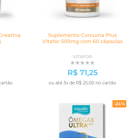
Creatina
Suplemento Curcuma Plus
g
Vitafor 500mg com 60 cápsulas
VITAFOR
R$ 71,25
cartão
ou até 3x de R$ 25,00 no cartão
-
+
PRAR
COMPRAR
-24%