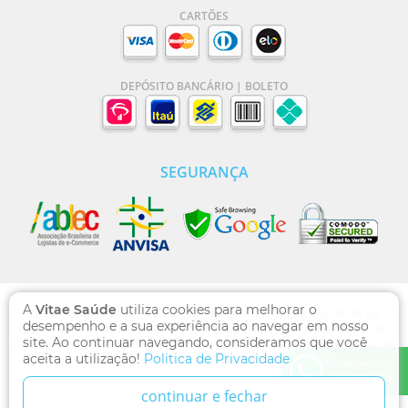
CARTÕES
DEPÓSITO BANCÁRIO | BOLETO
SEGURANÇA
A
Vitae Saúde
utiliza cookies para melhorar o
VITAE SAÚDE | DOMÍNIO WWW.VITAESAUDE.COM.BR SÃO MARCAS
desempenho e a sua experiência ao navegar em nosso
REGISTRADAS - RUA DOS OTONIS, 710, VILA MARIANA, SÃO PAULO /SP,
site. Ao continuar navegando, consideramos que você
CEP 04025-002 , CNPJ: 13.769.471/0001-00, FARMACÊUTICA RESPONSÁVEL:
aceita a utilização!
Politica de Privacidade
DULCILENE DO NASCIMENTO CRF/SP 96517-7
chamar no
WhatsApp
continuar e fechar