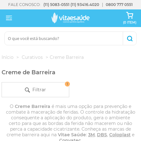
FALE CONOSCO:
(11) 5083-0551
(11) 93416.4020
0800 777 0551
(0 ITEM)
Início
Curativos
Creme Barreira
Creme de Barreira
1
Filtrar
O
Creme Barreira
é mais uma opção para prevenção e
combate à maceração de feridas. O controle da hidratação
consequente a aplicação do produto, gera o ambiente
certo para que as bordas da ferida não macerem ou não
perca a capacidade cicatrizante. Conheça as marcas de
creme barreira aqui na
Vitae Saúde
:
3M
,
DBS
,
Coloplast
e
Convatec
.