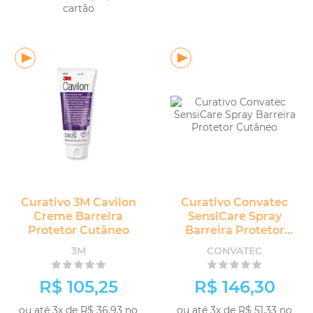
cartão
-
+
COMPRAR
-
+
COMPRAR
Curativo 3M Cavilon
Curativo Convatec
Creme Barreira
SensiCare Spray
Protetor Cutâneo
Barreira Protetor
Cutâneo
3M
CONVATEC
R$ 105,25
R$ 146,30
ou até 3x de R$ 36,93 no
ou até 3x de R$ 51,33 no