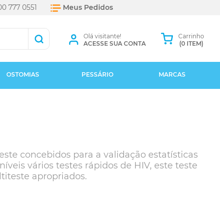
0 777 0551
Meus Pedidos
Olá visitante!
Carrinho
ACESSE SUA CONTA
(0 ITEM)
OSTOMIAS
PESSÁRIO
MARCAS
este concebidos para a validação estatísticas
veis vários testes rápidos de HIV, este teste
titeste apropriados.