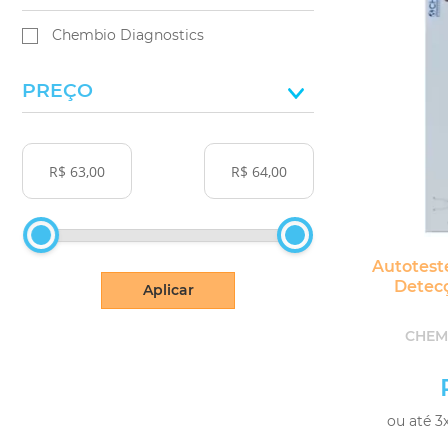
Chembio Diagnostics
PREÇO
Autotest
Detecç
Aplicar
CHEM
ou até 3x