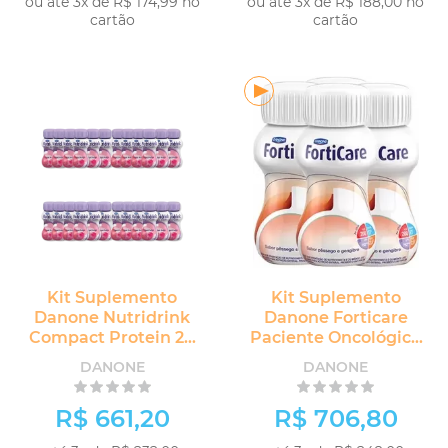
ou até 3x de R$ 174,99 no
ou até 3x de R$ 188,00 no
cartão
cartão
Kit Suplemento
Kit Suplemento
Danone Nutridrink
Danone Forticare
Compact Protein 24
Paciente Oncológico
unidades
24 unidades
DANONE
DANONE
R$ 661,20
R$ 706,80