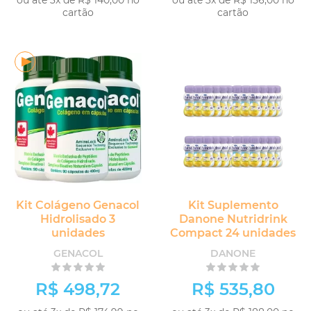
ou até 3x de R$ 140,00 no
ou até 3x de R$ 156,00 no
cartão
cartão
Kit Colágeno Genacol
Kit Suplemento
Hidrolisado 3
Danone Nutridrink
unidades
Compact 24 unidades
GENACOL
DANONE
R$ 498,72
R$ 535,80