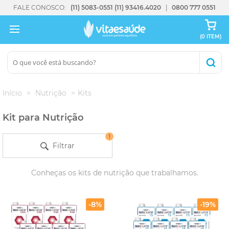
FALE CONOSCO:
(11) 5083-0551
(11) 93416.4020
0800 777 0551
(0 ITEM)
Início
Nutrição
Kits
Kit para Nutrição
1
Filtrar
Conheças os kits de nutrição que trabalhamos.
-8%
-19%