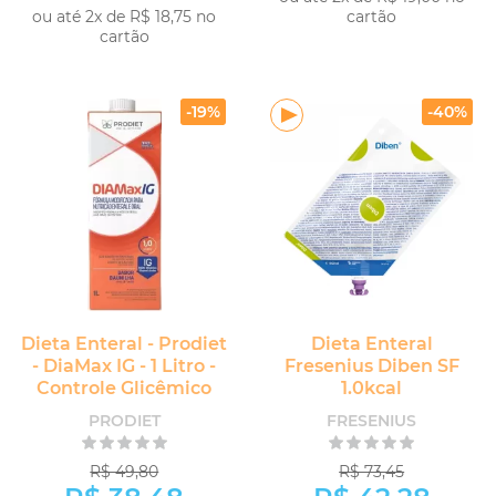
ou até 2x de R$ 18,75 no
cartão
cartão
-
+
COMPRAR
-
+
COMPRAR
-19%
-40%
Dieta Enteral - Prodiet
Dieta Enteral
- DiaMax IG - 1 Litro -
Fresenius Diben SF
Controle Glicêmico
1.0kcal
PRODIET
FRESENIUS
R$ 49,80
R$ 73,45