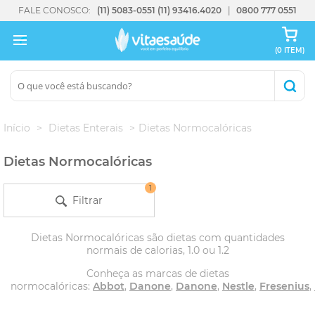
FALE CONOSCO:
(11) 5083-0551
(11) 93416.4020
0800 777 0551
(0 ITEM)
Início
Dietas Enterais
Dietas Normocalóricas
Dietas Normocalóricas
1
Filtrar
Dietas Normocalóricas são dietas com quantidades
normais de calorias, 1.0 ou 1.2
Conheça as marcas de dietas
normocalóricas:
Abbot
,
Danone
,
Danone
,
Nestle
,
Fresenius
,