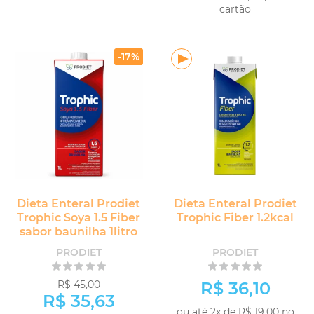
cartão
-
+
COMPRAR
-
+
COMPRAR
-17%
Dieta Enteral Prodiet
Dieta Enteral Prodiet
Trophic Soya 1.5 Fiber
Trophic Fiber 1.2kcal
sabor baunilha 1litro
PRODIET
PRODIET
R$ 45,00
R$ 36,10
R$ 35,63
ou até 2x de R$ 19,00 no