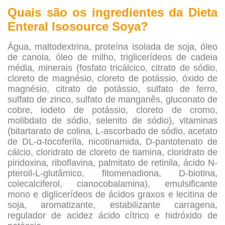
Quais são os ingredientes da
Dieta
Enteral Isosource Soya?
Água, maltodextrina, proteína isolada de soja, óleo
de canola, óleo de milho, triglicerídeos de cadeia
média, minerais (fosfato tricálcico, citrato de sódio,
cloreto de magnésio, cloreto de potássio, óxido de
magnésio, citrato de potássio, sulfato de ferro,
sulfato de zinco, sulfato de manganês, gluconato de
cobre, iodeto de potássio, cloreto de cromo,
molibdato de sódio, selenito de sódio), vitaminas
(bitartarato de colina, L-ascorbado de sódio, acetato
de DL-α-tocoferila, nicotinamida, D-pantotenato de
cálcio, cloridrato de cloreto de tiamina, cloridrato de
piridoxina, riboflavina, palmitato de retinila, ácido N-
pteroil-L-glutâmico, fitomenadiona, D-biotina,
colecalciferol, cianocobalamina), emulsificante
mono e diglicerídeos de ácidos graxos e lecitina de
soja, aromatizante, estabilizante carragena,
regulador de acidez ácido cítrico e hidróxido de