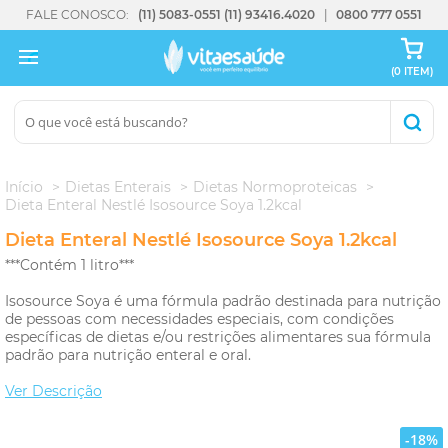
FALE CONOSCO:
(11) 5083-0551
(11) 93416.4020
0800 777 0551
(0 ITEM)
Início
Dietas Enterais
Dietas Normoproteicas
Dieta Enteral Nestlé Isosource Soya 1.2kcal
Dieta Enteral Nestlé Isosource Soya 1.2kcal
***Contém 1 litro***
Isosource Soya é uma fórmula padrão destinada para nutrição
de pessoas com necessidades especiais, com condições
específicas de dietas e/ou restrições alimentares sua fórmula
padrão para nutrição enteral e oral.
Ver Descrição
-18%