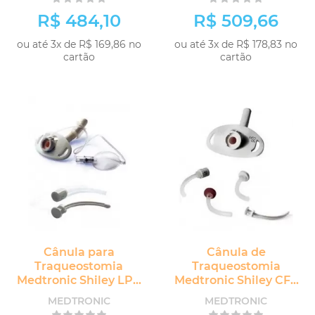
R$ 484,10
R$ 509,66
ou até 3x de R$ 169,86 no
ou até 3x de R$ 178,83 no
cartão
cartão
Cânula para
Cânula de
Traqueostomia
Traqueostomia
Medtronic Shiley LPC
Medtronic Shiley CFS
com Balão sem
sem Balão sem
MEDTRONIC
MEDTRONIC
Fenestra
Fenestra