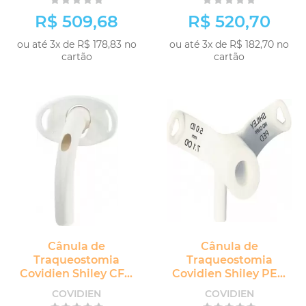
R$ 509,68
R$ 520,70
ou até 3x de R$ 178,83 no
ou até 3x de R$ 182,70 no
cartão
cartão
Cânula de
Cânula de
Traqueostomia
Traqueostomia
Covidien Shiley CFN
Covidien Shiley PED
Adulto sem Cuff com
Pediátrico e Neonatal
COVIDIEN
COVIDIEN
Fenestra
sem Cuff sem