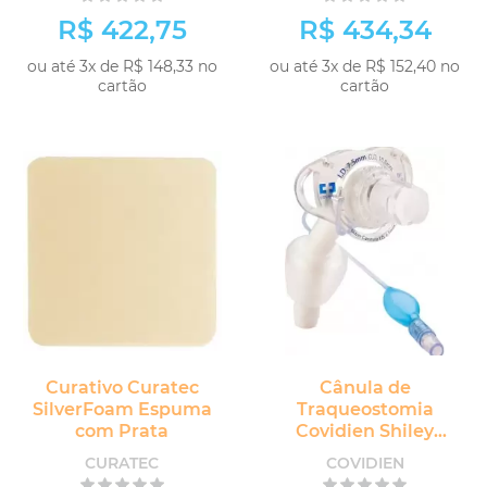
R$ 422,75
R$ 434,34
ou até 3x de R$ 148,33 no
ou até 3x de R$ 152,40 no
cartão
cartão
Curativo Curatec
Cânula de
SilverFoam Espuma
Traqueostomia
com Prata
Covidien Shiley
Flexível Adulto com
CURATEC
COVIDIEN
Cuff sem Fenestra