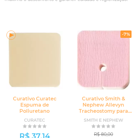
-7%
Curativo Curatec
Curativo Smith &
Espuma de
Nephew Allevyn
Poliuretano
Tracheostomy para
Traqueo e Drenos
CURATEC
SMITH E NEPHEW
R$ 37,14
R$ 80,00