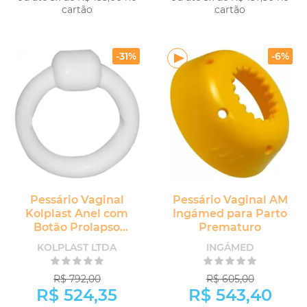
cartão
cartão
COMPRAR
COMPRAR
-31%
-6%
Pessário Vaginal
Pessário Vaginal AM
Kolplast Anel com
Ingámed para Parto
Botão Prolapso
Prematuro
Uterino
KOLPLAST LTDA
INGÁMED
R$ 792,00
R$ 605,00
R$ 524,35
R$ 543,40