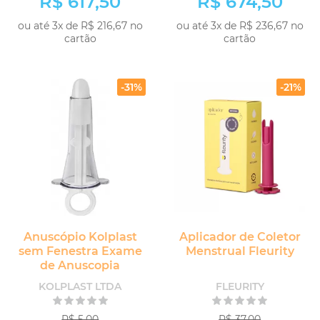
R$ 617,50
R$ 674,50
ou até 3x de R$ 216,67 no
ou até 3x de R$ 236,67 no
cartão
cartão
COMPRAR
COMPRAR
-31%
-21%
Anuscópio Kolplast
Aplicador de Coletor
sem Fenestra Exame
Menstrual Fleurity
de Anuscopia
KOLPLAST LTDA
FLEURITY
R$ 5,00
R$ 37,00