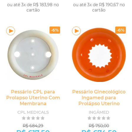
ou até 3x de R$ 183,98 no
ou até 3x de R$ 190,67 no
cartão
cartão
-
+
COMPRAR
COMPRAR
-6%
-6%
Pessário CPL para
Pessário Ginecológico
Prolapso Uterino Com
Ingamed para
Membrana
Prolápso Uterino
CPL MEDICALS
INGÁMED
R$ 684,29
R$ 750,00