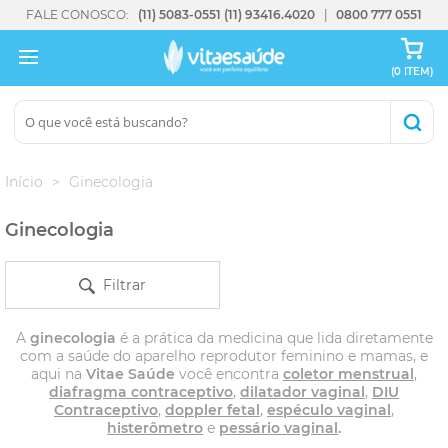
FALE CONOSCO:
(11) 5083-0551
(11) 93416.4020
0800 777 0551
(0 ITEM)
Início
Ginecologia
Ginecologia
Filtrar
A
ginecologia
é a prática da medicina que lida diretamente
com a saúde do aparelho reprodutor feminino e mamas, e
aqui na
Vitae Saúde
você encontra
coletor menstrual
,
diafragma contraceptivo
,
dilatador vaginal
,
DIU
Contraceptivo
,
doppler fetal
,
espéculo vaginal
,
histerômetro
e
pessário vaginal
.