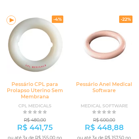
-
+
COMPRAR
COMPRAR
-4%
-22%
Pessário CPL para
Pessário Anel Medical
Prolapso Uterino Sem
Software
Membrana
CPL MEDICALS
MEDICAL SOFTWARE
R$ 480,00
R$ 600,00
R$ 441,75
R$ 448,88
ou até 3x de R$ 155,00 no
ou até 3x de R$ 157,50 no