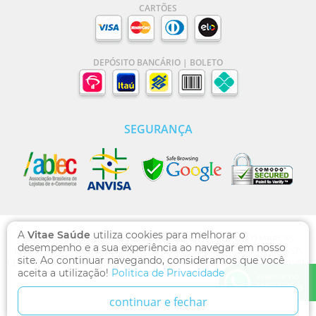
CARTÕES
DEPÓSITO BANCÁRIO | BOLETO
SEGURANÇA
A
Vitae Saúde
utiliza cookies para melhorar o
VITAE SAÚDE | DOMÍNIO WWW.VITAESAUDE.COM.BR SÃO MARCAS
desempenho e a sua experiência ao navegar em nosso
REGISTRADAS - RUA DOS OTONIS, 710, VILA MARIANA, SÃO PAULO /SP,
site. Ao continuar navegando, consideramos que você
CEP 04025-002 , CNPJ: 13.769.471/0001-00, FARMACÊUTICA RESPONSÁVEL:
aceita a utilização!
Politica de Privacidade
DULCILENE DO NASCIMENTO CRF/SP 96517-7
chamar no
WhatsApp
continuar e fechar