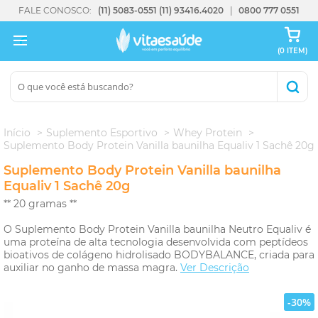
FALE CONOSCO:
(11) 5083-0551
(11) 93416.4020
0800 777 0551
(0 ITEM)
Início
Suplemento Esportivo
Whey Protein
Suplemento Body Protein Vanilla baunilha Equaliv 1 Sachê 20g
Suplemento Body Protein Vanilla baunilha
Equaliv 1 Sachê 20g
** 20 gramas **
O Suplemento Body Protein Vanilla baunilha Neutro Equaliv é
uma proteína de alta tecnologia desenvolvida com peptídeos
bioativos de colágeno hidrolisado BODYBALANCE, criada para
auxiliar no ganho de massa magra.
Ver Descrição
-30%