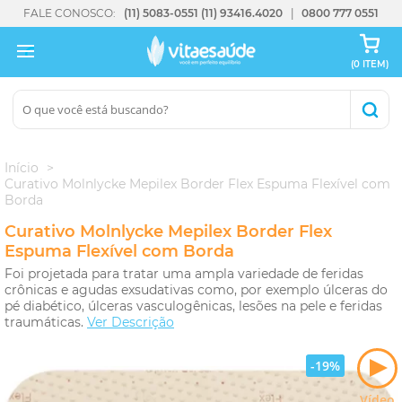
FALE CONOSCO:
(11) 5083-0551
(11) 93416.4020
0800 777 0551
(0 ITEM)
Início
Curativo Molnlycke Mepilex Border Flex Espuma Flexível com
Borda
Curativo Molnlycke Mepilex Border Flex
Espuma Flexível com Borda
Foi projetada para tratar uma ampla variedade de feridas
crônicas e agudas exsudativas como, por exemplo úlceras do
pé diabético, úlceras vasculogênicas, lesões na pele e feridas
traumáticas.
Ver Descrição
-19%
Vídeo