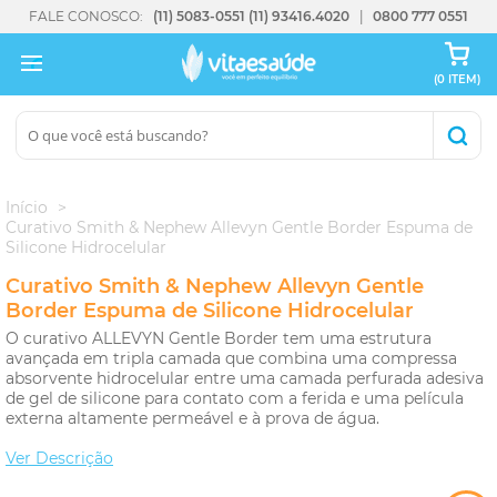
FALE CONOSCO:
(11) 5083-0551
(11) 93416.4020
0800 777 0551
(0 ITEM)
Início
Curativo Smith & Nephew Allevyn Gentle Border Espuma de
Silicone Hidrocelular
Curativo Smith & Nephew Allevyn Gentle
Border Espuma de Silicone Hidrocelular
O curativo ALLEVYN Gentle Border tem uma estrutura
avançada em tripla camada que combina uma compressa
absorvente hidrocelular entre uma camada perfurada adesiva
de gel de silicone para contato com a ferida e uma película
externa altamente permeável e à prova de água.
Ver Descrição