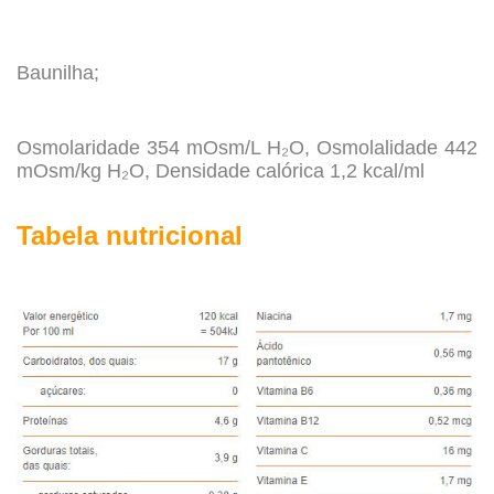
.
Baunilha;
.
Osmolaridade 354 mOsm/L H₂O, Osmolalidade 442
mOsm/kg H₂O, Densidade calórica 1,2 kcal/ml
.
Tabela nutricional
.