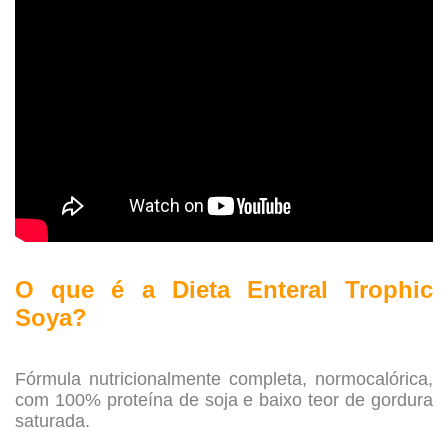
.
O que é a Dieta Enteral Trophic
Soya?
.
Fórmula nutricionalmente completa, normocalórica,
com 100% proteína de soja e baixo teor de gordura
saturada.