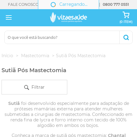
Carregando...
FALE CONOSCO:
(11) 5083-0551
(11) 93416.4020
0800 777 0551
(0 ITEM)
Início
Mastectomia
Sutiã Pós Mastectomia
Sutiã Pós Mastectomia
Filtrar
Sutiã
foi desenvolvido especialmente para adaptação de
próteses mamárias externa para atender mulheres
submetidas a cirurgias de mastectomia. Confeccionado em
renda fina de lycra e forro interno com tecido de 100%
algodão em ambos os bojos.
Conheça a marca de sutiã pós mastectomia:
Chantal