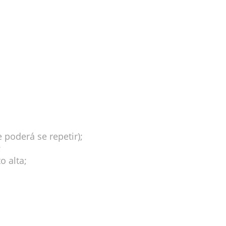
derá se repetir);
;
 alta;