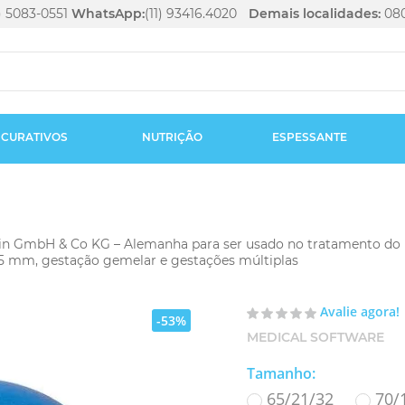
1) 5083-0551
WhatsApp:
(11) 93416.4020
Demais localidades:
080
CURATIVOS
NUTRIÇÃO
ESPESSANTE
abin GmbH & Co KG – Alemanha para ser usado no tratamento do r
25 mm, gestação gemelar e gestações múltiplas
Avalie agora!
-53%
MEDICAL SOFTWARE
Tamanho
:
65/21/32
70/