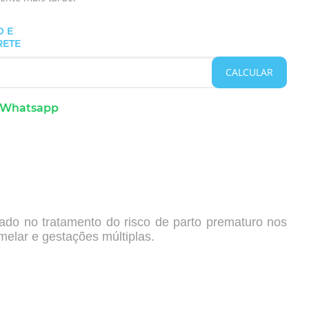
O E
RETE
CALCULAR
 Whatsapp
do no tratamento do risco de parto prematuro nos
melar e gestações múltiplas.