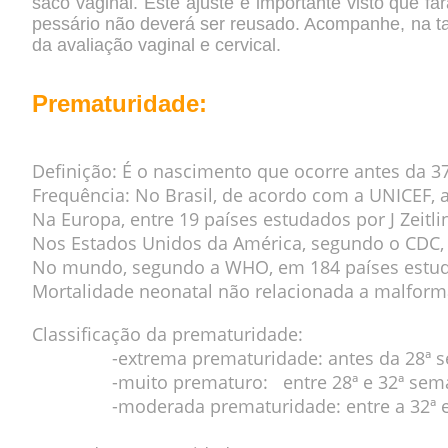
saco vaginal. Este ajuste é importante visto que fa
pessário não deverá ser reusado. Acompanhe, na ta
da avaliação vaginal e cervical.
Prematuridade:
Definição: É o nascimento que ocorre antes da 3
Frequência: No Brasil, de acordo com a UNICEF, 
Na Europa, entre 19 países estudados por
J Zeitli
Nos Estados Unidos da América, segundo o CDC,
No mundo, segundo a WHO, em 184 países estud
Mortalidade neonatal não relacionada a malfor
Classificação da prematuridade:
-extrema prematuridade: antes da 28ª s
-muito prematuro: entre 28ª e 32ª sema
-moderada prematuridade: entre a 32ª e a