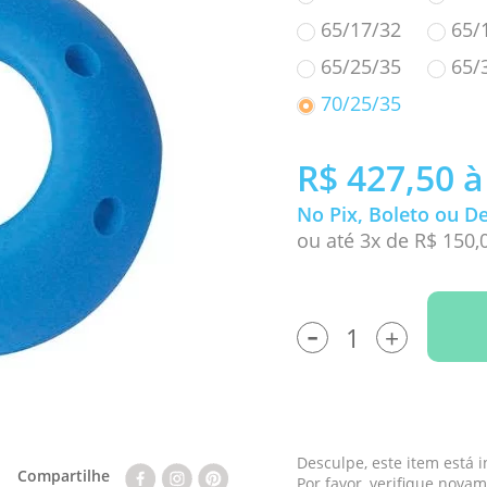
65/17/32
65/
65/25/35
65/
70/25/35
R$ 427,50
à
No Pix, Boleto ou D
ou até 3x de R$ 150,
-
+
Desculpe, este item está 
Compartilhe
Por favor, verifique nova