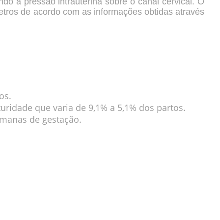
ndo a pressão intrauterina sobre o canal cervical. O
etros de acordo com as informações obtidas através
os.
ridade que varia de 9,1% a 5,1% dos partos.
emanas de gestação.