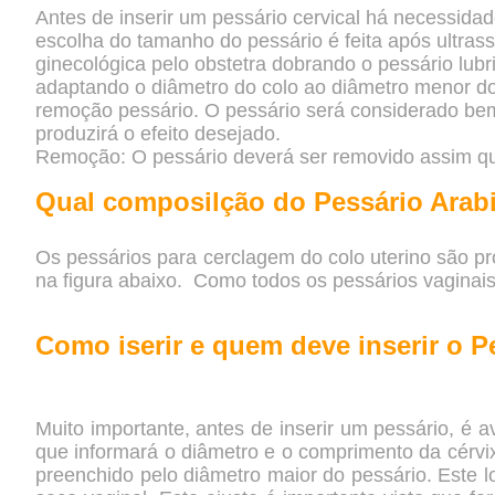
Antes de inserir um pessário cervical há necessidade
escolha do tamanho do pessário é feita após ultrass
ginecológica pelo obstetra dobrando o pessário lubr
adaptando o diâmetro do colo ao diâmetro menor do 
remoção pessário. O pessário será considerado bem 
produzirá o efeito desejado.
Remoção: O pessário deverá ser removido assim que
Qual composilção do Pessário Arab
Os pessários para cerclagem do colo uterino são pr
na figura abaixo. Como todos os pessários vaginais 
Como iserir e quem deve inserir o P
Muito importante, antes de inserir um pessário, é a
que informará o diâmetro e o comprimento da cérvix
preenchido pelo diâmetro maior do pessário. Este l