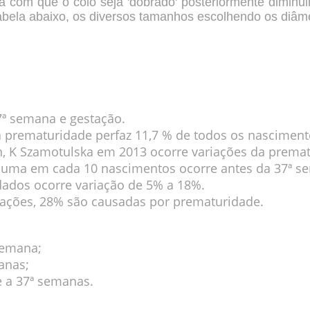
rá com que o colo seja '
dobrado
' posteriormente diminui
bela abaixo, os diversos tamanhos escolhendo os diâm
7ª semana e gestação.
a prematuridade perfaz 11,7 % de todos os nasciment
n
,
K Szamotulska
em 2013 ocorre variações da prematu
 uma em cada 10 nascimentos ocorre antes da 37ª s
ados ocorre variação de 5% a 18%.
mações, 28% são causadas por prematuridade.
emana;
nas;
 37ª semanas.