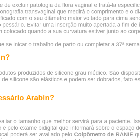
 de excluir patologia da flora vaginal e tratá-la especi
onografia transvaginal que medirá o comprimento e o diâ
ificado com o seu diâmetro maior voltado para cima send
pessário. Evitar uma inserção muito apertada a fim de 
colocado quando a sua curvatura estiver junto ao corpo 
 se inicar o trabalho de parto ou completar a 37ª sem
in?
odutos produzidos de silicone grau médico. São disposi
de silicone são elásticos e podem ser dobrados, fato es
essário Arabin?
valiar o tamanho que melhor servirá para a paciente. Iss
 e pelo exame bidigital que informará sobre o espaço d
ocal poderá ser avaliado pelo
Colpômetro de RANIE
qu