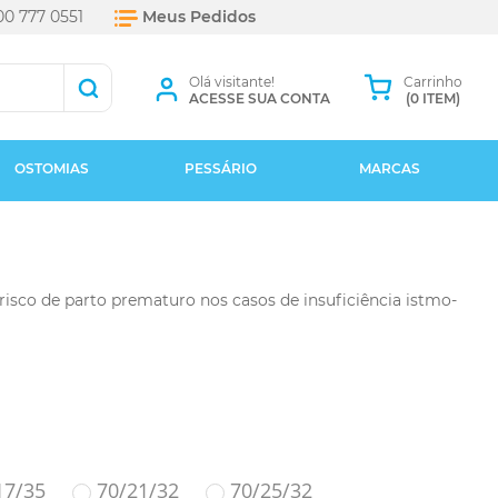
0 777 0551
Meus Pedidos
Olá visitante!
Carrinho
ACESSE SUA CONTA
(0 ITEM)
OSTOMIAS
PESSÁRIO
MARCAS
isco de parto prematuro nos casos de insuficiência istmo-
+ Marcas
17/35
70/21/32
70/25/32