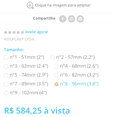
Clique na imagem para ampliar
Compartilhe
Avalie agora!
KOLPLAST LTDA
Tamanho
:
n°1 - 51mm (2'')
n°2 - 57mm (2.2'')
n°3 - 62mm (2.4'')
n°4 - 68mm (2.6'')
n°5 - 74mm (2.9'')
n°6 - 82mm (3.2'')
n°7 - 89mm (3.5'')
n°8 - 96mm (3.8'')
n°9 - 102mm (4'')
R$ 584,25
à vista