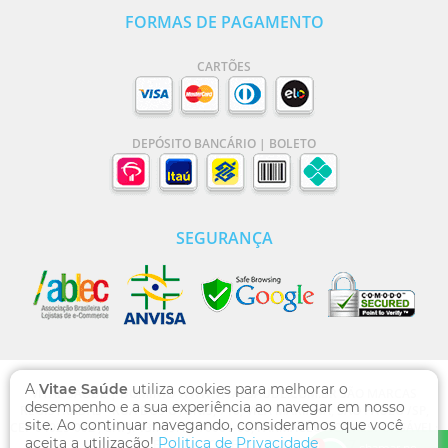
FORMAS DE PAGAMENTO
CARTÕES
DEPÓSITO BANCÁRIO | BOLETO
SEGURANÇA
A
Vitae Saúde
utiliza cookies para melhorar o
VITAE SAÚDE | DOMÍNIO WWW.VITAESAUDE.COM.BR SÃO MARCAS
desempenho e a sua experiência ao navegar em nosso
REGISTRADAS - RUA DOS OTONIS, 710, VILA MARIANA, SÃO PAULO /SP,
site. Ao continuar navegando, consideramos que você
CEP 04025-002 , CNPJ: 13.769.471/0001-00, FARMACÊUTICA RESPONSÁVEL:
aceita a utilização!
Politica de Privacidade
DULCILENE DO NASCIMENTO CRF/SP 96517-7