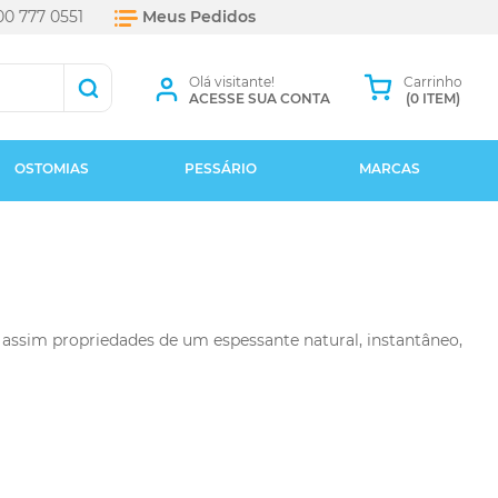
0 777 0551
Meus Pedidos
Olá visitante!
Carrinho
ACESSE SUA CONTA
(0 ITEM)
OSTOMIAS
PESSÁRIO
MARCAS
 assim propriedades de um espessante natural, instantâneo,
+ Marcas