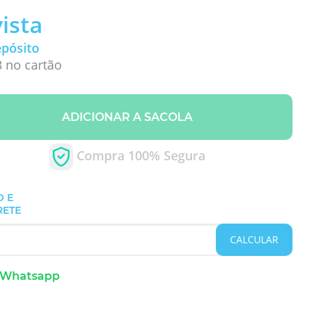
vista
epósito
3 no cartão
ADICIONAR A SACOLA
Compra 100% Segura
O E
RETE
CALCULAR
 Whatsapp