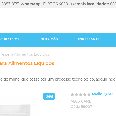
1) 5083-0551
WhatsApp:
(11) 93416.4020
Demais localidades:
080
CURATIVOS
NUTRIÇÃO
ESPESSANTE
are para Alimentos Líquidos
para Alimentos Líquidos
do de milho, que passa por um processo tecnológico, adquirindo
Avalie agora!
-29%
MAIS CARE
Cód.:
58007