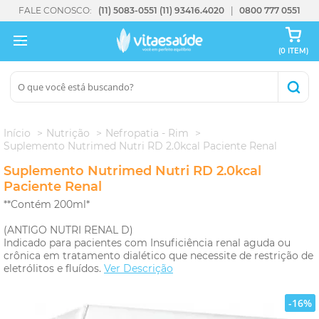
FALE CONOSCO:
(11) 5083-0551
(11) 93416.4020
0800 777 0551
(0 ITEM)
Início
Nutrição
Nefropatia - Rim
Suplemento Nutrimed Nutri RD 2.0kcal Paciente Renal
Suplemento Nutrimed Nutri RD 2.0kcal
Paciente Renal
**Contém 200ml*
(ANTIGO NUTRI RENAL D)
Indicado para pacientes com Insuficiência renal aguda ou
crônica em tratamento dialético que necessite de restrição de
eletrólitos e fluídos.
Ver Descrição
-16%