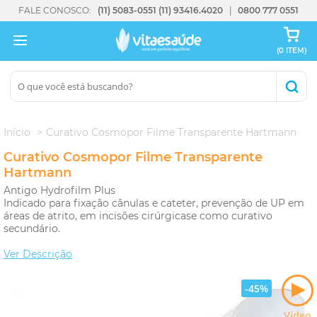
FALE CONOSCO:
(11) 5083-0551
(11) 93416.4020
0800 777 0551
(0 ITEM)
Início
Curativo Cosmopor Filme Transparente Hartmann
Curativo Cosmopor Filme Transparente
Hartmann
Antigo Hydrofilm Plus
Indicado para fixação cânulas e cateter, prevenção de UP em
áreas de atrito, em incisões cirúrgicase como curativo
secundário.
Ver Descrição
-45%
Vídeo