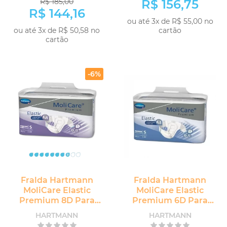
R$ 185,00
R$ 156,75
R$ 144,16
ou até 3x de R$ 55,00 no
ou até 3x de R$ 50,58 no
cartão
cartão
COMPRAR
COMPRAR
-6%
Fralda Hartmann
Fralda Hartmann
MoliCare Elastic
MoliCare Elastic
Premium 8D Para
Premium 6D Para
Incontinência Urinária
Incontinência Urinária
HARTMANN
HARTMANN
Adulto
Adulto