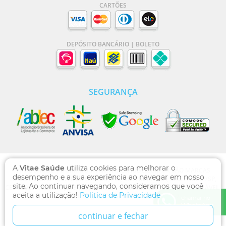
CARTÕES
DEPÓSITO BANCÁRIO | BOLETO
SEGURANÇA
A
Vitae Saúde
utiliza cookies para melhorar o
VITAE SAÚDE | DOMÍNIO WWW.VITAESAUDE.COM.BR SÃO MARCAS
desempenho e a sua experiência ao navegar em nosso
REGISTRADAS - RUA DOS OTONIS, 710, VILA MARIANA, SÃO PAULO /SP,
site. Ao continuar navegando, consideramos que você
CEP 04025-002 , CNPJ: 13.769.471/0001-00, FARMACÊUTICA RESPONSÁVEL:
aceita a utilização!
Politica de Privacidade
DULCILENE DO NASCIMENTO CRF/SP 96517-7
chamar no
WhatsApp
continuar e fechar