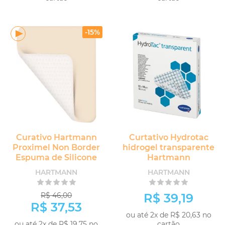
COMPRAR
COMPRAR
-15%
Curativo Hartmann
Curtativo Hydrotac
Proximel Non Border
hidrogel transparente
Espuma de Silicone
Hartmann
HARTMANN
HARTMANN
R$ 46,00
R$ 39,19
R$ 37,53
ou até 2x de R$ 20,63 no
ou até 2x de R$ 19,75 no
cartão