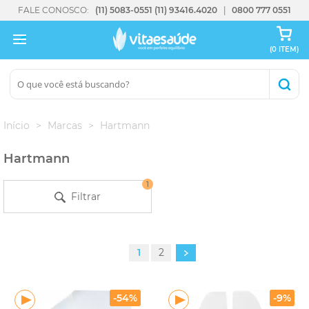
FALE CONOSCO:
(11) 5083-0551
(11) 93416.4020
0800 777 0551
(0 ITEM)
Início
Marcas
Hartmann
Hartmann
1
Filtrar
1
2
-54%
-9%