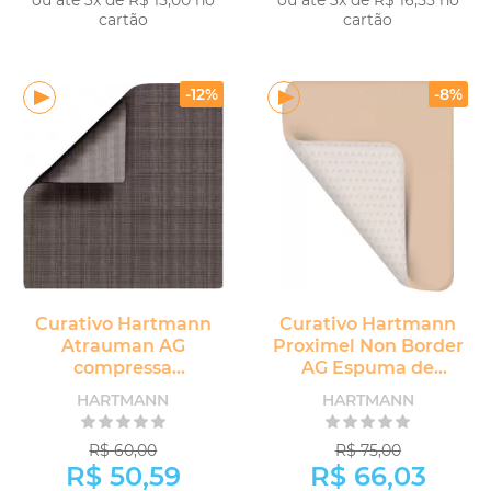
ou até 3x de R$ 15,00 no
ou até 3x de R$ 16,55 no
cartão
cartão
COMPRAR
COMPRAR
-12%
-8%
Curativo Hartmann
Curativo Hartmann
Atrauman AG
Proximel Non Border
compressa
AG Espuma de
Antibacteriana
Silicone
HARTMANN
HARTMANN
Antimicrobiana
R$ 60,00
R$ 75,00
R$ 50,59
R$ 66,03