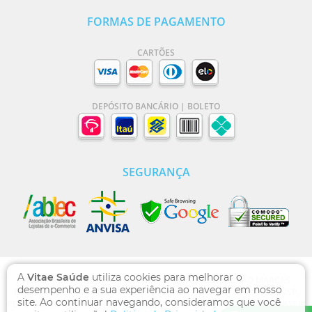
FORMAS DE PAGAMENTO
CARTÕES
DEPÓSITO BANCÁRIO | BOLETO
SEGURANÇA
A
Vitae Saúde
utiliza cookies para melhorar o
VITAE SAÚDE | DOMÍNIO WWW.VITAESAUDE.COM.BR SÃO MARCAS
desempenho e a sua experiência ao navegar em nosso
REGISTRADAS - RUA DOS OTONIS, 710, VILA MARIANA, SÃO PAULO /SP,
site. Ao continuar navegando, consideramos que você
CEP 04025-002 , CNPJ: 13.769.471/0001-00, FARMACÊUTICA RESPONSÁVEL: