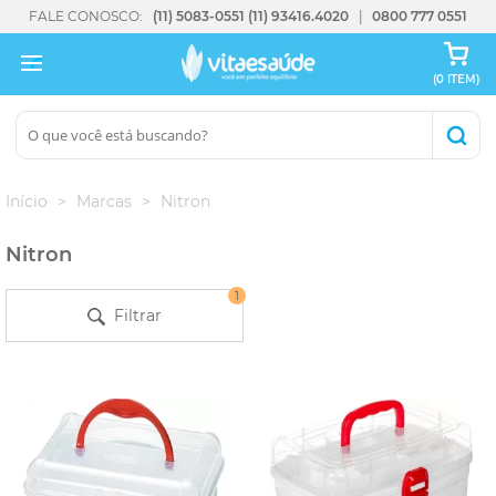
FALE CONOSCO:
(11) 5083-0551
(11) 93416.4020
0800 777 0551
(0 ITEM)
Início
Marcas
Nitron
Nitron
1
Filtrar