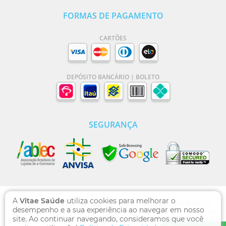
FORMAS DE PAGAMENTO
CARTÕES
DEPÓSITO BANCÁRIO | BOLETO
SEGURANÇA
A
Vitae Saúde
utiliza cookies para melhorar o
VITAE SAÚDE | DOMÍNIO WWW.VITAESAUDE.COM.BR SÃO MARCAS
desempenho e a sua experiência ao navegar em nosso
REGISTRADAS - RUA DOS OTONIS, 710, VILA MARIANA, SÃO PAULO /SP,
site. Ao continuar navegando, consideramos que você
CEP 04025-002 , CNPJ: 13.769.471/0001-00, FARMACÊUTICA RESPONSÁVEL: