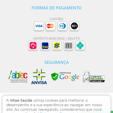
FORMAS DE PAGAMENTO
CARTÕES
DEPÓSITO BANCÁRIO | BOLETO
SEGURANÇA
A
Vitae Saúde
utiliza cookies para melhorar o
VITAE SAÚDE | DOMÍNIO WWW.VITAESAUDE.COM.BR SÃO MARCAS
desempenho e a sua experiência ao navegar em nosso
REGISTRADAS - RUA DOS OTONIS, 710, VILA MARIANA, SÃO PAULO /SP,
site. Ao continuar navegando, consideramos que você
CEP 04025-002 , CNPJ: 13.769.471/0001-00, FARMACÊUTICA RESPONSÁVEL: