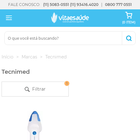
FALE CONOSCO:
(11) 5083-0551
(11) 93416.4020
0800 777 0551
(0 ITEM)
Início
Marcas
Tecnimed
Tecnimed
1
Filtrar