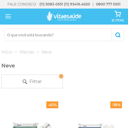
FALE CONOSCO:
(11) 5083-0551
(11) 93416.4020
0800 777 0551
(0 ITEM)
Início
Marcas
Neve
Neve
1
Filtrar
-41%
-19%