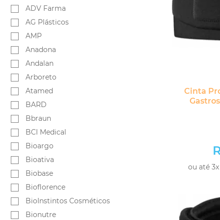
ADV Farma
AG Plásticos
AMP
Anadona
Andalan
Arboreto
Atamed
Cinta Pr
Gastro
BARD
Bbraun
BCI Medical
Bioargo
R
Bioativa
ou até 3x
Biobase
Bioflorence
BioInstintos Cosméticos
Bionutre