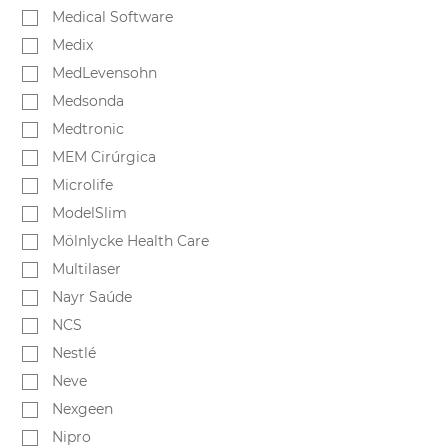
Medical Software
Medix
MedLevensohn
Medsonda
Medtronic
MEM Cirúrgica
Microlife
ModelSlim
Mölnlycke Health Care
Multilaser
Nayr Saúde
NCS
Nestlé
Neve
Nexgeen
Nipro