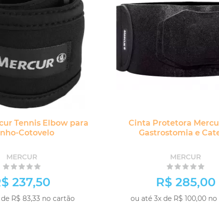
cur Tennis Elbow para
Cinta Protetora Mercu
nho-Cotovelo
Gastrostomia e Cat
MERCUR
MERCUR
$ 237,50
R$ 285,00
 de R$ 83,33 no cartão
ou até 3x de R$ 100,00 no