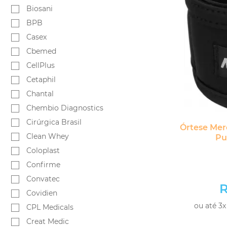
Biosani
BPB
Casex
Cbemed
CellPlus
Cetaphil
Chantal
Chembio Diagnostics
Cirúrgica Brasil
Órtese Mer
Clean Whey
Pu
Coloplast
Confirme
Convatec
R
Covidien
ou até 3x
CPL Medicals
Creat Medic