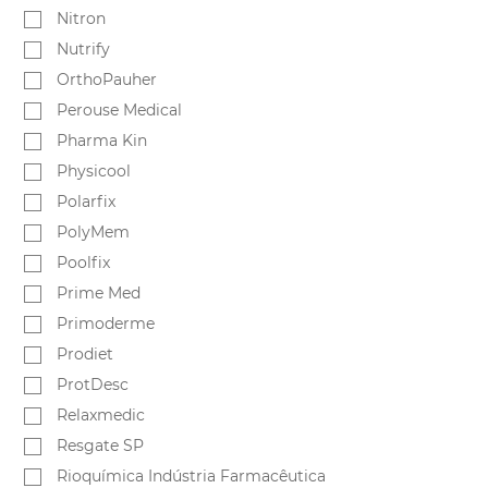
Nitron
Nutrify
OrthoPauher
Perouse Medical
Pharma Kin
Physicool
Polarfix
PolyMem
Poolfix
Prime Med
Primoderme
Prodiet
ProtDesc
Relaxmedic
Resgate SP
Rioquímica Indústria Farmacêutica