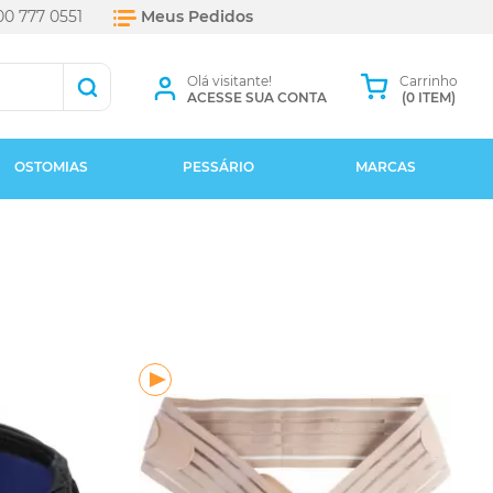
0 777 0551
Meus Pedidos
Olá visitante!
Carrinho
ACESSE SUA CONTA
(0 ITEM)
OSTOMIAS
PESSÁRIO
MARCAS
+ Marcas