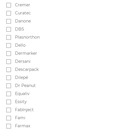
Cremer
Curatec
Danone
DBS
Plasnorthon
Dello
Dermarker
Dersani
Descarpack
Dilepé
Dr Peanut
Equaliv
Essity
FabInject
Fami
Farmax