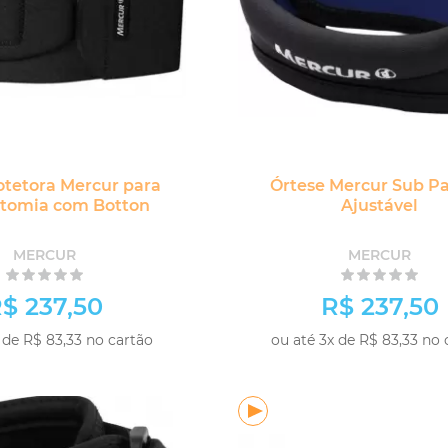
otetora Mercur para
Órtese Mercur Sub Pa
stomia com Botton
Ajustável
MERCUR
MERCUR
$ 237,50
R$ 237,50
 de R$ 83,33 no cartão
ou até 3x de R$ 83,33 no 