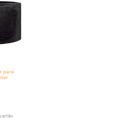
r para
eter
 cartão