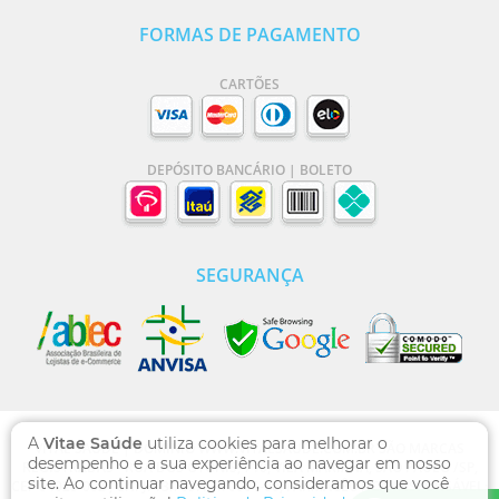
FORMAS DE PAGAMENTO
CARTÕES
DEPÓSITO BANCÁRIO | BOLETO
SEGURANÇA
A
Vitae Saúde
utiliza cookies para melhorar o
VITAE SAÚDE | DOMÍNIO WWW.VITAESAUDE.COM.BR SÃO MARCAS
desempenho e a sua experiência ao navegar em nosso
REGISTRADAS - RUA DOS OTONIS, 710, VILA MARIANA, SÃO PAULO /SP,
site. Ao continuar navegando, consideramos que você
CEP 04025-002 , CNPJ: 13.769.471/0001-00, FARMACÊUTICA RESPONSÁVEL: