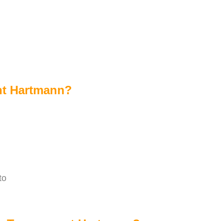
nt Hartmann?
to