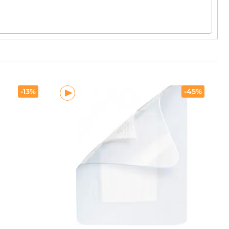
-13%
-45%