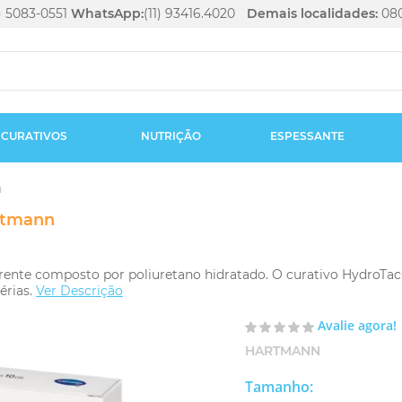
1) 5083-0551
WhatsApp:
(11) 93416.4020
Demais localidades:
080
CURATIVOS
NUTRIÇÃO
ESPESSANTE
n
artmann
ente composto por poliuretano hidratado. O curativo HydroTac®
érias.
Ver Descrição
Avalie agora!
HARTMANN
Tamanho
: