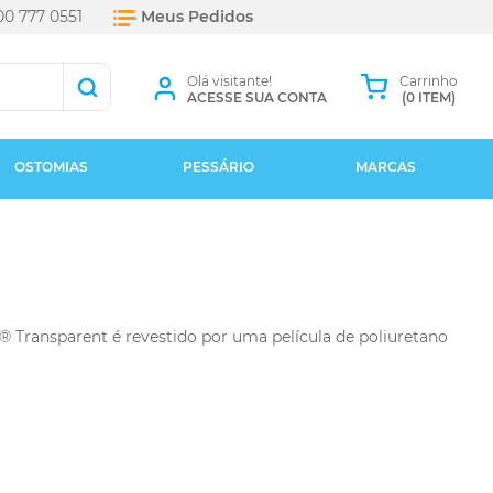
0 777 0551
Meus Pedidos
Olá visitante!
Carrinho
ACESSE SUA CONTA
(0 ITEM)
OSTOMIAS
PESSÁRIO
MARCAS
 Transparent é revestido por uma película de poliuretano
+ Marcas