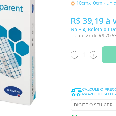
10cmx10cm - uni
R$ 39,19
à 
No Pix, Boleto ou D
ou até 2x de R$ 20,6
-
+
...
CALCULE O PREÇ
PRAZO DO SEU F