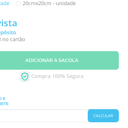
dade
20cmx20cm - unidade
vista
epósito
3 no cartão
ADICIONAR A SACOLA
Compra 100% Segura
O E
RETE
CALCULAR