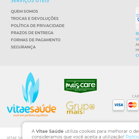
SERVIÇOS ÚTEIS
QUEM SOMOS
TROCAS E DEVOLUÇÕES
POLÍTICA DE PRIVACIDADE
PRAZOS DE ENTREGA
R
V
FORMAS DE PAGAMENTO
A
SEGURANÇA
H
C
CA
A
Vitae Saúde
utiliza cookies para melhorar o d
consideramos que você aceita a utilização!
Politi
VITAE SAÚDE | DOMÍNIO WWW.VITAESAUDE.COM.BR SÃO MARCAS REGISTR