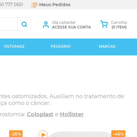
0 777 0551
Meus Pedidos
Olá visitante!
Carrinho
ACESSE SUA CONTA
(0 ITEM)
OSTOMIAS
PESSÁRIO
MARCAS
ntes ostomizados. Auxiliam no tratamento de
nça como o câncer.
urostomia:
Coloplast
e
Hollister
-26%
-46%