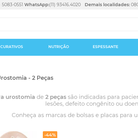
1) 5083-0551
WhatsApp:
(11) 93416.4020
Demais localidades:
080
CURATIVOS
NUTRIÇÃO
ESPESSANTE
Urostomia - 2 Peças
ra urostomia
de
2 peças
são indicadas para pacie
lesões, defeito congênito ou doe
Conheça as marcas de bolsas e placas para 
-44%