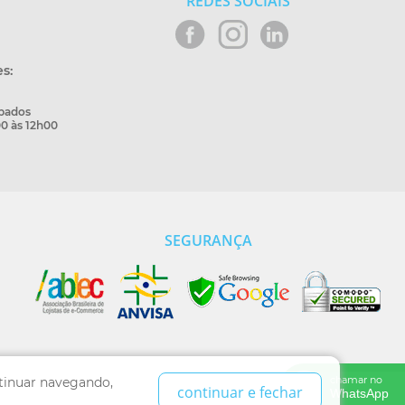
REDES SOCIAIS
s:
bados
0 às 12h00
SEGURANÇA
chamar no
ntinuar navegando,
continuar e fechar
WhatsApp