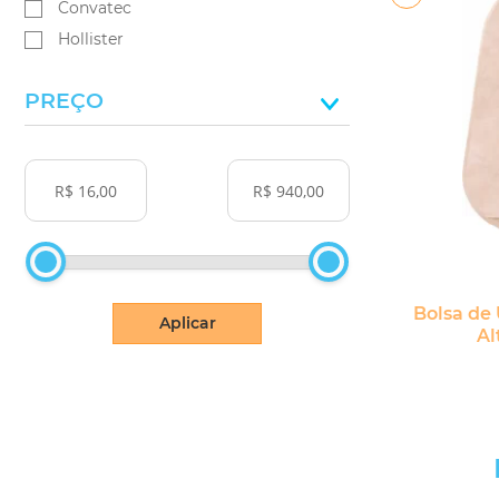
Convatec
Hollister
PREÇO
Bolsa de
Aplicar
Al