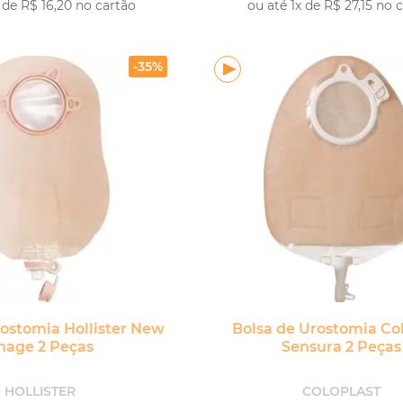
 de R$ 16,20 no cartão
ou até 1x de R$ 27,15 no 
COMPRAR
COM
-35%
rostomia Hollister New
Bolsa de Urostomia Co
mage 2 Peças
Sensura 2 Peças
HOLLISTER
COLOPLAST