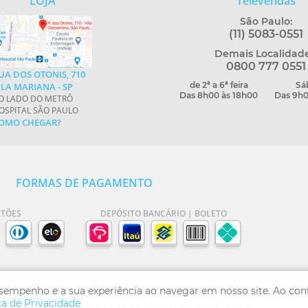
LOJA
Televendas
São Paulo:
(11) 5083-0551
Demais Localidade
0800 777 0551
UA DOS OTONIS, 710
de 2ª a 6ª feira
Sá
ILA MARIANA - SP
Das 8h00 às 18h00
Das 9h0
O LADO DO METRÔ
OSPITAL SÃO PAULO
OMO CHEGAR?
FORMAS DE PAGAMENTO
RTÕES
DEPÓSITO BANCÁRIO | BOLETO
esempenho e a sua experiência ao navegar em nosso site. Ao co
ca de Privacidade
ADAS - RUA DOS OTONIS, 710, VILA MARIANA, SÃO PAULO /SP,