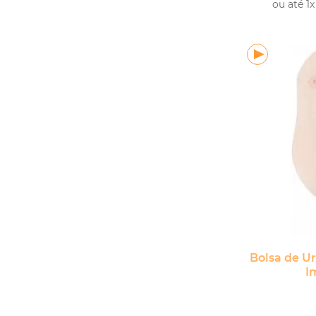
ou até 1x
Bolsa de U
I